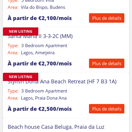
Type:
5 Bedroom Villa
Area:
Vila do Bispo, Budens
À partir de €2,100/mois
Plus de détails
NEW LISTING
Santa Maria II 3-3-2C (MM)
Type:
3 Bedroom Apartment
Area:
Lagos, Ameijeira
À partir de €2,700/mois
Plus de détails
NEW LISTING
Stylish Dona Ana Beach Retreat (HF 7 B3 1A)
Type:
3 Bedroom Apartment
Area:
Lagos, Praia Dona Ana
À partir de €2,500/mois
Plus de détails
Beach house Casa Beluga, Praia da Luz